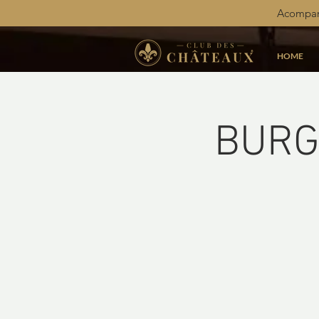
Acompan
HOME
BURGU