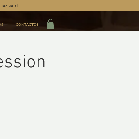
uecíveis!
OS
CONTACTOS
ession