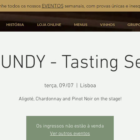
he todos os nossos
EVENTOS
semanais, com provas únicas e inesq
HISTÓRIA
LOJA ONLINE
MENUS
VINHOS
GRUP
NDY - Tasting S
terça, 09/07
  |  
Lisboa
Aligoté, Chardonnay and Pinot Noir on the stage!
Os ingressos não estão à venda
Ver outros eventos