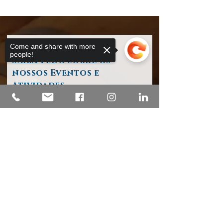
Come and share with more
people!
Saiba tudo sobre os
nossos Eventos e
Atividades
o seu endereço de e-mail
Sorry, the checkout page does not
support sharing
Copied to clipboard
Subscrever / Register