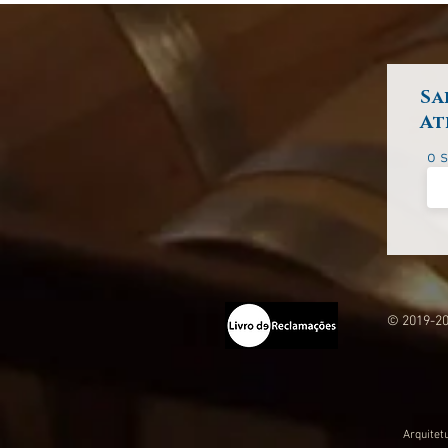
Sa
At
o 
© 2019-20
Arquitet