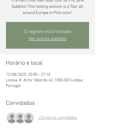
Crémant rosé, Bairrada rosé, so chic pink
bubbles! This tasting session is a Tour all
around Europe in Pink color!
O registro está fechado
Ver outros eventos
Horário e local
12/08/2025, 20:00 – 21:10
Lisboa, R. Actor Taborda 43, 1000-007 Lisboa,
Portugal
Convidados
+22 outros convidados