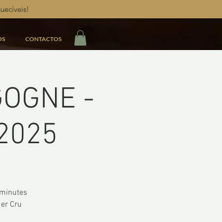
uecíveis!
OS
CONTACTOS
GOGNE -
T2025
 minutes
1er Cru