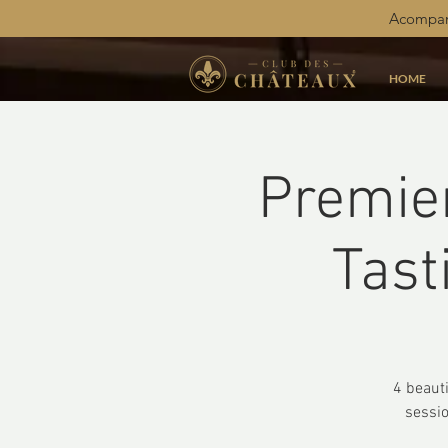
Acompan
HOME
Premie
Tast
4 beaut
sessio