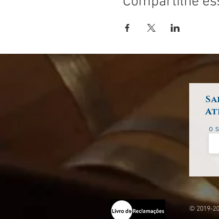
Compartilhe es
Sa
At
o 
© 2019-20