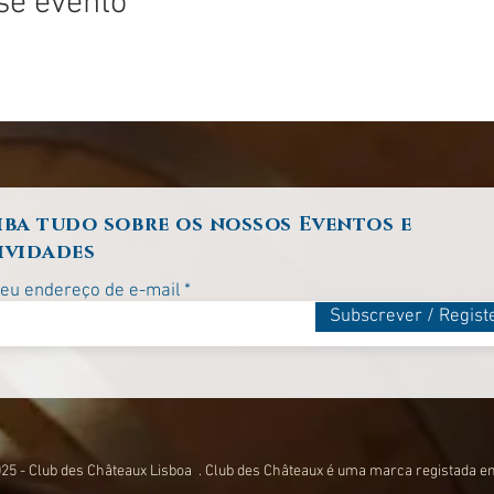
se evento
iba tudo sobre os nossos Eventos e
ividades
seu endereço de e-mail
Subscrever / Regist
25 - Club des Châteaux Lisboa . Club des Châteaux é uma marca registada e