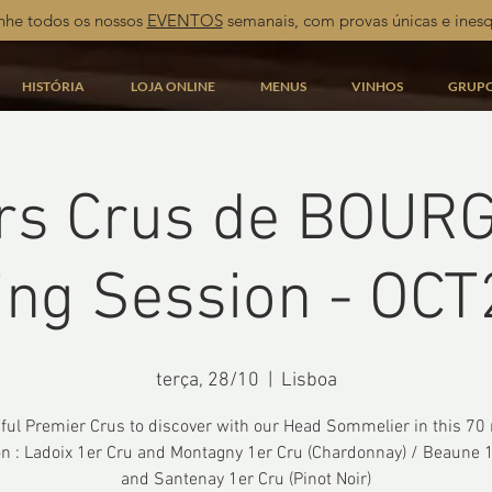
he todos os nossos
EVENTOS
semanais, com provas únicas e inesq
HISTÓRIA
LOJA ONLINE
MENUS
VINHOS
GRUP
rs Crus de BOUR
ing Session - OC
terça, 28/10
  |  
Lisboa
iful Premier Crus to discover with our Head Sommelier in this 70
n : Ladoix 1er Cru and Montagny 1er Cru (Chardonnay) / Beaune 
and Santenay 1er Cru (Pinot Noir)