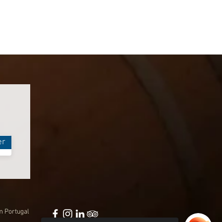
er
m Portugal