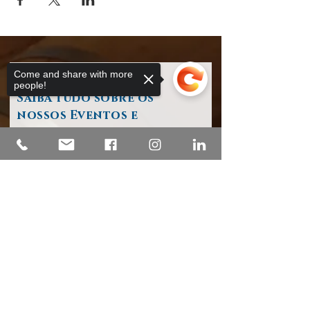
Come and share with more
people!
Saiba tudo sobre os
nossos Eventos e
Atividades
o seu endereço de e-mail
Sorry, the checkout page does not
support sharing
Copied to clipboard
Subscrever / Register