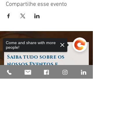
Compartilhe esse evento
Come and share with more
people!
Saiba tudo sobre os
nossos Eventos e
Atividades
o seu endereço de e-mail
Sorry, the checkout page does not
support sharing
Copied to clipboard
Subscrever / Register