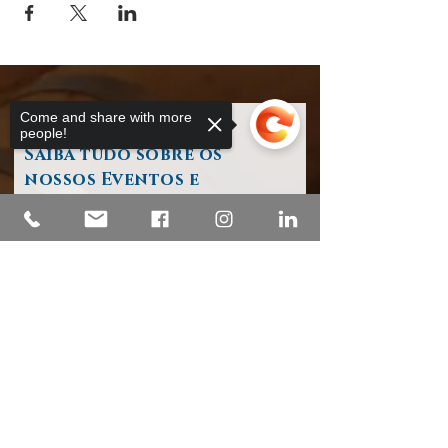
Come and share with more
people!
Saiba tudo sobre os
nossos Eventos e
Atividades
o seu endereço de e-mail
Sorry, the checkout page does not
support sharing
Copied to clipboard
Subscrever / Register