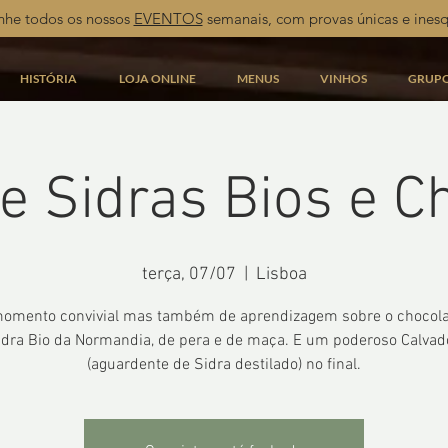
he todos os nossos
EVENTOS
semanais, com provas únicas e inesq
HISTÓRIA
LOJA ONLINE
MENUS
VINHOS
GRUP
e Sidras Bios e C
terça, 07/07
  |  
Lisboa
mento convivial mas também de aprendizagem sobre o chocola
idra Bio da Normandia, de pera e de maça. E um poderoso Calvad
(aguardente de Sidra destilado) no final.