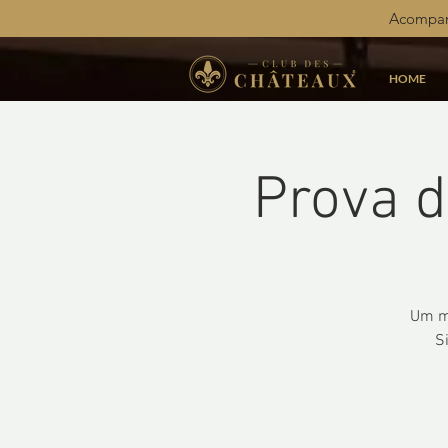
Acompan
HOME
Prova d
Um mo
S