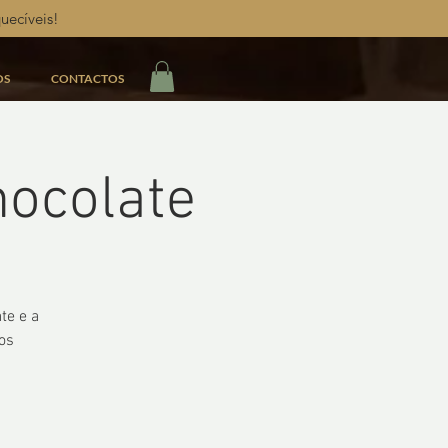
uecíveis!
OS
CONTACTOS
hocolate
te e a
os