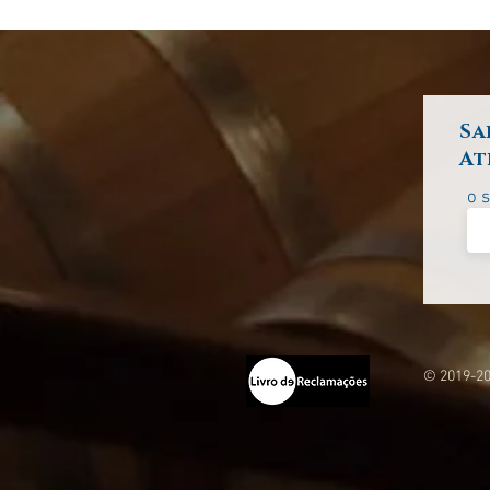
Sa
At
o 
© 2019-20