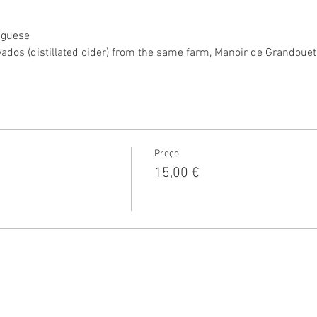
uguese
lvados (distillated cider) from the same farm, Manoir de Grandou
Preço
15,00 €