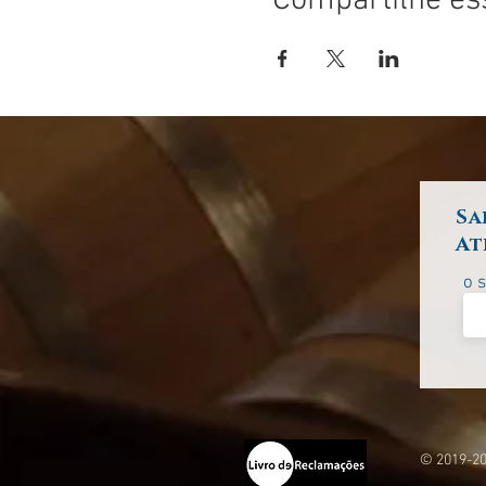
Compartilhe es
Sa
At
o 
© 2019-20