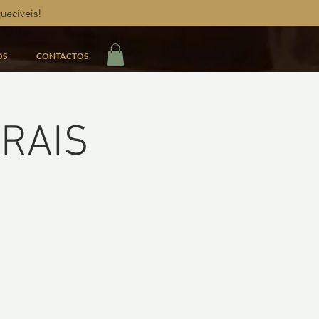
uecíveis!
OS
CONTACTOS
URAIS