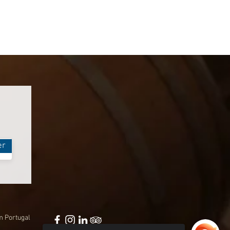
er
m Portugal