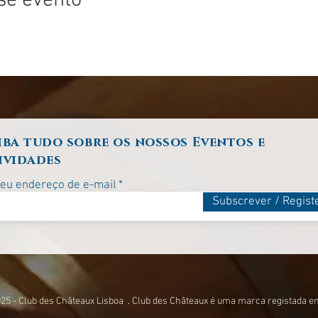
se evento
iba tudo sobre os nossos Eventos e
ividades
seu endereço de e-mail
Subscrever / Regist
25 - Club des Châteaux Lisboa . Club des Châteaux é uma marca registada e