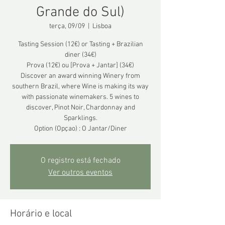
Grande do Sul)
terça, 09/09
  |  
Lisboa
Tasting Session (12€) or Tasting + Brazilian
diner (34€)
Prova (12€) ou [Prova + Jantar] (34€)
Discover an award winning Winery from
southern Brazil, where Wine is making its way
with passionate winemakers. 5 wines to
discover, Pinot Noir, Chardonnay and
Sparklings.
Option (Opçao) : O Jantar/Diner
O registro está fechado
Ver outros eventos
Horário e local