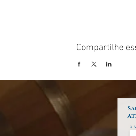
Compartilhe es
Sa
At
o 