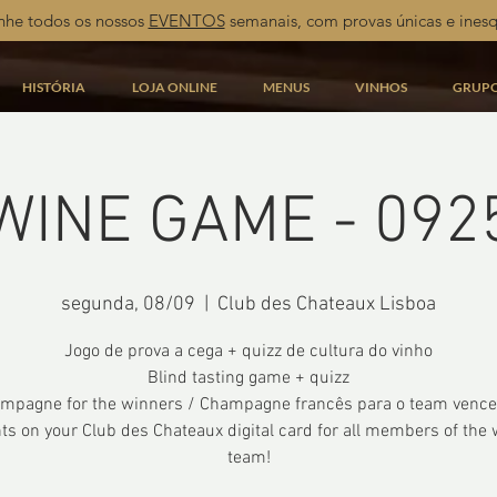
he todos os nossos
EVENTOS
semanais, com provas únicas e inesq
HISTÓRIA
LOJA ONLINE
MENUS
VINHOS
GRUP
WINE GAME - 092
segunda, 08/09
  |  
Club des Chateaux Lisboa
Jogo de prova a cega + quizz de cultura do vinho
Blind tasting game + quizz
mpagne for the winners / Champagne francês para o team vence
ts on your Club des Chateaux digital card for all members of the
team!