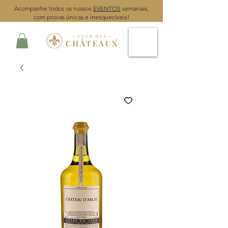
Acompanhe todos os nossos
EVENTOS
semanais,
com provas únicas e inesquecíveis!