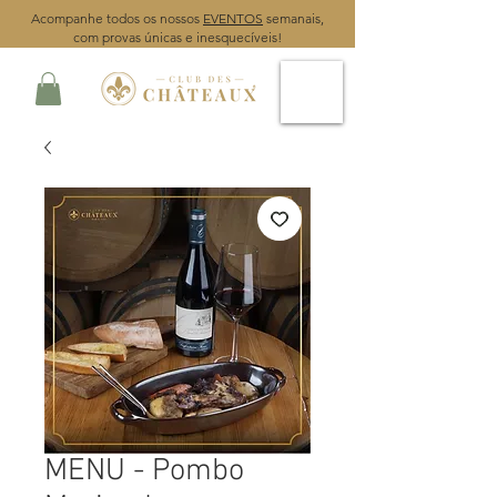
Acompanhe todos os nossos
EVENTOS
semanais,
com provas únicas e inesquecíveis!
MENU - Pombo