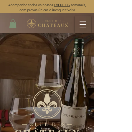
Acompanhe todos os nossos
EVENTOS
semanais,
com provas únicas e inesquecíveis!