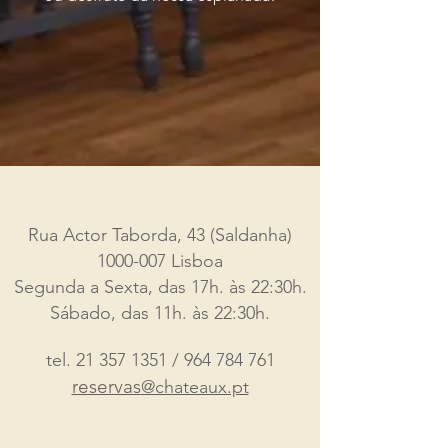
Rua Actor Taborda, 43 (Saldanha)
1000-007
Lisboa
Segunda a Sexta, das 17h. às 22:30h.
Sábado, das 11h. às 22:30h.
tel.
21 357 1351
/
964 784 761
reservas
@chateaux.pt