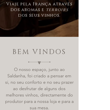
Viaje pela França através
dos aromas e
terroirs
dos seus vinhos.
BEM VINDOS
O nosso espaço, junto ao
Saldanha, foi criado a pensar em
si, no seu conforto e no seu prazer
ao desfrutar de alguns dos
melhores vinhos, directamente do
produtor para a nossa loja e para a
sua mesa.