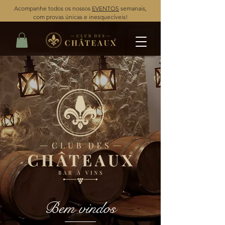
Acompanhe todos os nossos
EVENTOS
semanais,
com provas únicas e inesquecíveis!
Bem vindos