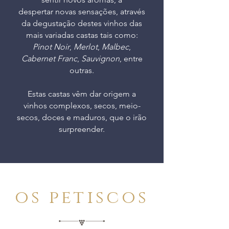
despertar novas sensações, através
da degustação destes vinhos das
mais variadas castas tais como:
Pinot Noir
,
Merlot
,
Malbec
,
Cabernet Franc
,
Sauvignon
, entre
outras.
Estas castas vêm dar origem a
vinhos complexos, secos, meio-
secos, doces e maduros, que o irão
surpreender.
os petiscos